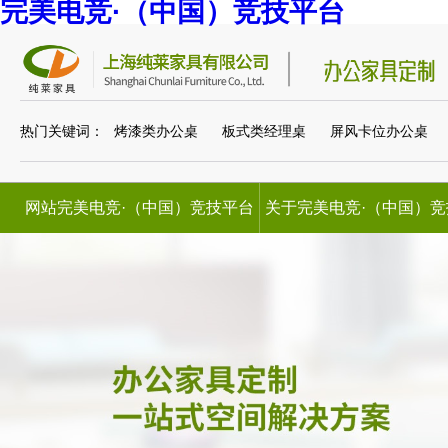
完美电竞·（中国）竞技平台
热门关键词：
烤漆类办公桌
板式类经理桌
屏风卡位办公桌
网站完美电竞·（中国）竞技平台
关于完美电竞·（中国）