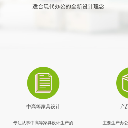
中高等家具设计
产
专注从事中高等家具设计生产的
主要生产办