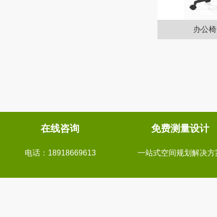
办公椅C
在线咨询
免费测量设计
电话：18918669613
一站式空间规划解决方