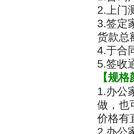
2.上
3.签
货款总
4.于
5.签
【规格
1.办
做，也
价格有
2.办