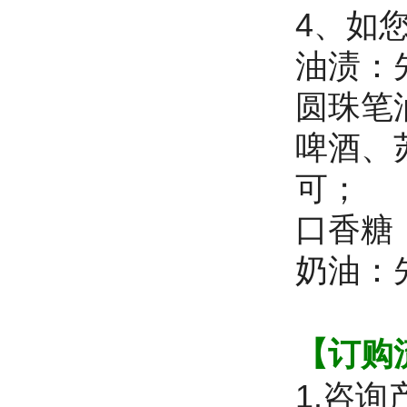
4、如
油渍：
圆珠笔
啤酒、
可；
口香糖
奶油：
【订购
1.咨