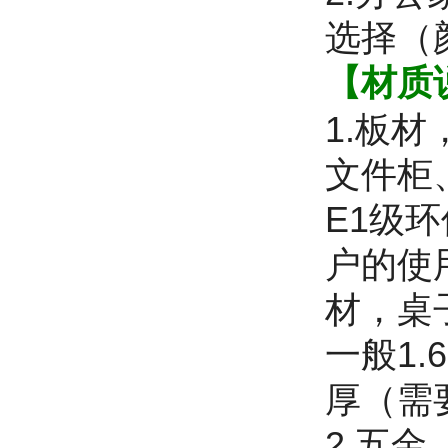
选择（
【材质
1.板
文件柜
E1级
户的使
材，桌
一般1.
厚（需
2.五