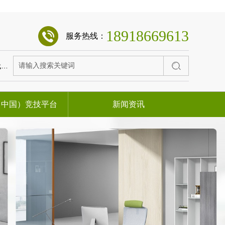
18918669613
服务热线：
桌
烤漆类会议桌
办公椅系列
办公沙发系列
剧场椅
（中国）竞技平台
新闻资讯