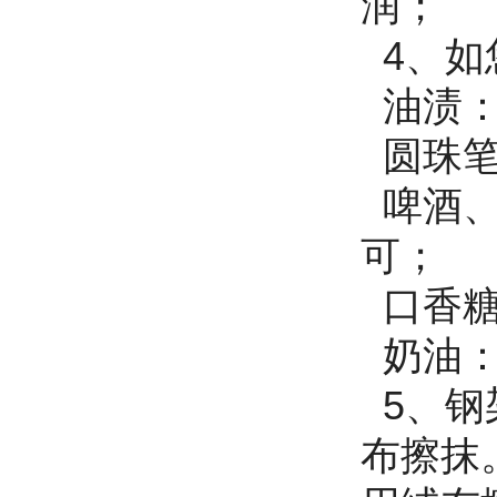
润
4、如
油渍：
圆珠笔
啤酒、
可；
口香糖
奶油：
5、钢
布擦抹