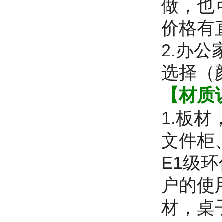
做，也
价格有
2.办
选择（
【材质
1.板
文件柜
E1级
户的使
材，桌