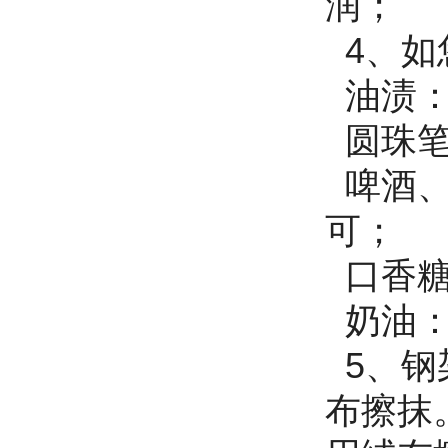
润
4、如
油渍：
圆珠笔
啤酒、
可；
口香糖
奶油：
5、钢
布擦抹