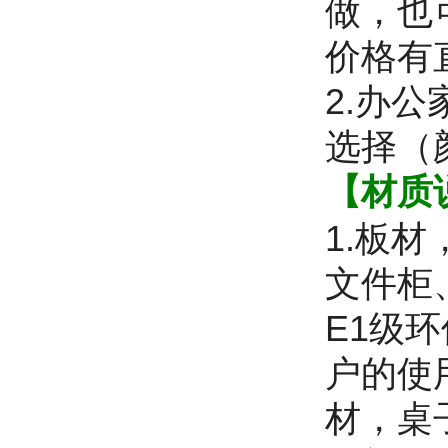
做，也
价格有
2.办
选择（
【材质
1.板
文件柜
E1级
户的使
材，桌