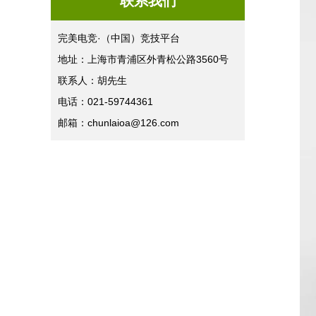
联系我们
完美电竞·（中国）竞技平台
地址：上海市青浦区外青松公路3560号
联系人：胡先生
电话：021-59744361
邮箱：chunlaioa@126.com