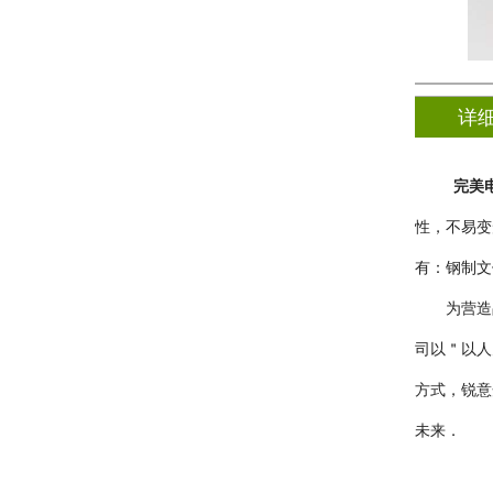
详
完美
性，不易变
有：钢制文
为营造品
司以＂以人
方式，锐意
未来．