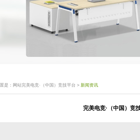
置是：网站完美电竞·（中国）竞技平台 >
新闻资讯
完美电竞·（中国）竞