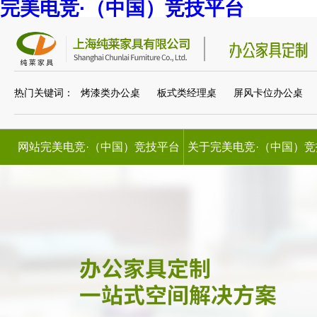
完美电竞·（中国）竞技平台
热门关键词：
烤漆类办公桌
板式类经理桌
屏风卡位办公桌
网站完美电竞·（中国）竞技平台
关于完美电竞·（中国）