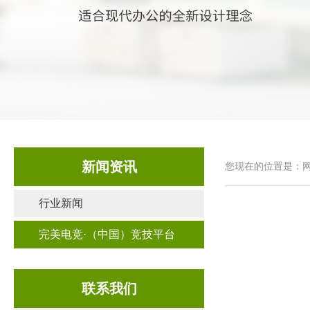
新闻资讯
您现在的位置是：网
行业新闻
完美电竞·（中国）竞技平台
联系我们