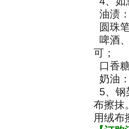
4、如
油渍：
圆珠笔
啤酒、
可；
口香糖
奶油：
5、钢
布擦抹
用绒布