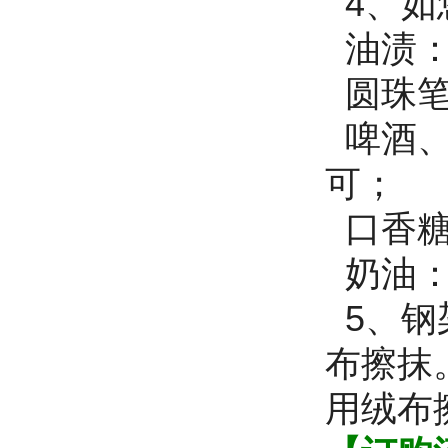
4、如
油渍：
圆珠笔
啤酒、
可；
口香糖
奶油：
5、钢
布擦抹
用绒布