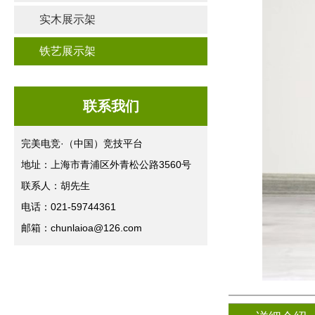
实木展示架
铁艺展示架
联系我们
完美电竞·（中国）竞技平台
地址：上海市青浦区外青松公路3560号
联系人：胡先生
电话：021-59744361
邮箱：chunlaioa@126.com