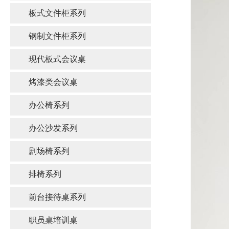
板式文件柜系列
钢制文件柜系列
现代板式会议桌
烤漆类会议桌
办公椅系列
办公沙发系列
剧场椅系列
排椅系列
前台接待桌系列
职员桌培训桌