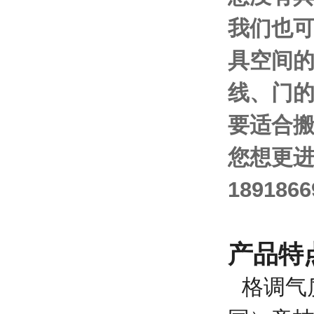
我们也
具空间
线、门
要适合
您想更
18918
产品特
格调气