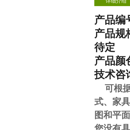
详细介绍
产品编
产品规格
待定
产品
颜
技术咨
可根
式、家
图和平
您没有