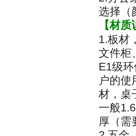
选择（
【材质
1.板
文件柜
E1级
户的使
材，桌
一般1.
厚（需
2.五