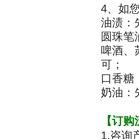
4、如
油渍：
圆珠笔
啤酒、
可；
口香糖
奶油：
【订购
1.咨