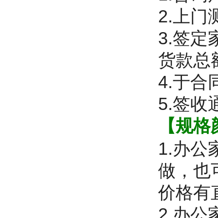
2.上
3.签
货款总
4.于
5.签
【规格
1.办
做，也
价格有
2.办