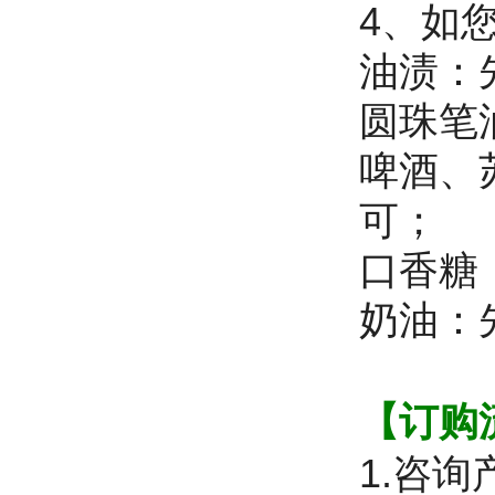
4、如
油渍：
圆珠笔
啤酒、
可；
口香糖
奶油：
【订购
1.咨