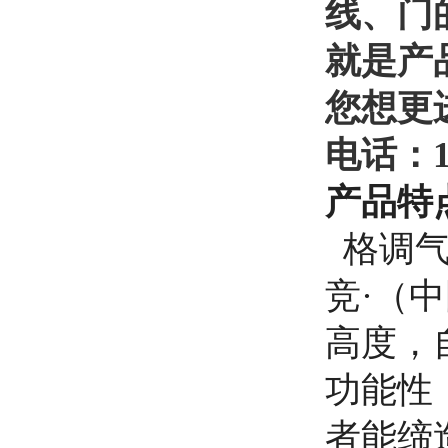
线、门
就是产
您想更
电话：
产品特
格调
竞·（
高度，
功能性
者能缔