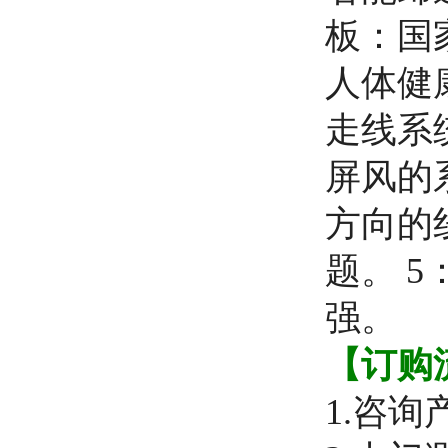
板：国
人体健
走线系
屏风的
方向的
题。
5
强。
【订购
1.
咨询