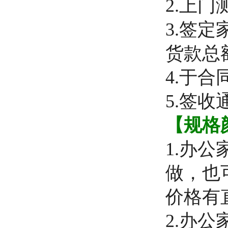
2.
上门
3.
签定
货款总
4.
于合
5.
签收
【规格
1.
办公
做，也
价格有
2.
办公