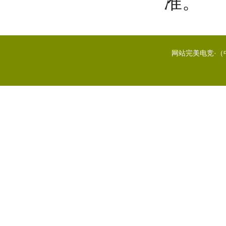
准。
网站完美电竞·（