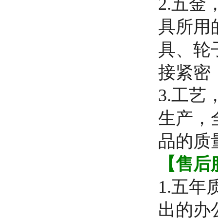
2.
五金
具所用
具、轮
接紧密
3.
工艺
生产，
品的质
【售后
1.
五年
出的办